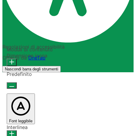
Regolazioni di accessibilità
Moduli di contenuto
Dimensione icona
Offerto da
OneTap
Nascondi barra degli strumenti
Predefinito
Font leggibile
Interlinea