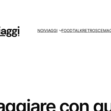
aggi
NOI
VIAGGI
FOOD
TALK
RETROSCEMA
viaggiare con g