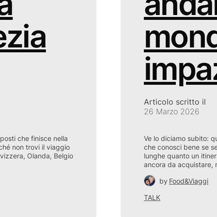
a
andar
ezia
mond
impa
Articolo scritto il
26 Marzo 2026
posti che finisce nella
Ve lo diciamo subito: q
hé non trovi il viaggio
che conosci bene se sei
Svizzera, Olanda, Belgio
lunghe quanto un itinera
ancora da acquistare, 
by
Food&Viaggi
TALK