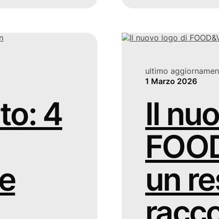
ultimo aggiornamen
1 Marzo 2026
to: 4
Il nu
FOOD
e
un re
racco