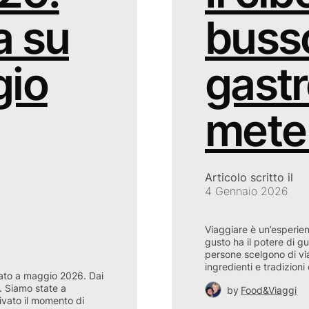
a su
busso
gio
gastr
mete 
Articolo scritto il
4 Gennaio 2026
Viaggiare è un’esperien
gusto ha il potere di g
persone scelgono di via
ingredienti e tradizioni
nato a maggio 2026. Dai
e. Siamo state a
by
Food&Viaggi
rivato il momento di