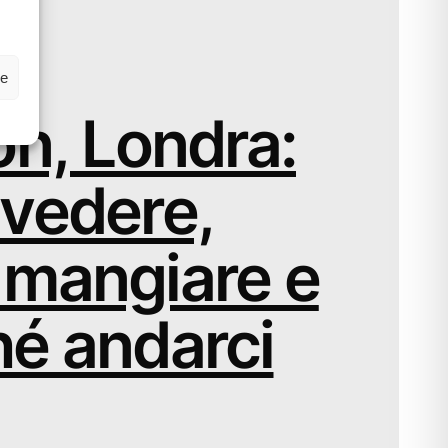
to
ze
on, Londra:
 vedere,
 mangiare e
hé andarci