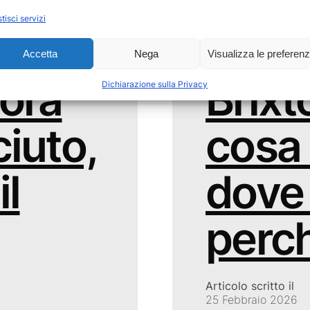
tisci servizi
 borgo
ultimo aggiornamen
25 Febbraio 2026
Accetta
Nega
Visualizza le preferen
ora
Brixt
Dichiarazione sulla Privacy
iuto,
cosa
il
dove
perc
Articolo scritto il
25 Febbraio 2026