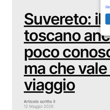
Ges
Suvereto: il
toscano anc
poco conosc
ma che vale 
viaggio
Articolo scritto il
12 Maggio 2026