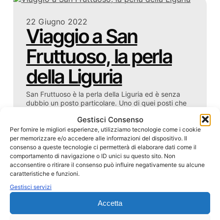
22 Giugno 2022
Viaggio a San
Fruttuoso, la perla
della Liguria
San Fruttuoso è la perla della Liguria ed è senza
dubbio un posto particolare. Uno di quei posti che
fatichi a credere che sia reale, e invece c’è, esiste e
Gestisci Consenso
ci si può andare tranquillamente. Noi ci siamo
ritrovate a San Fruttuoso di Camogli, quasi…
Per fornire le migliori esperienze, utilizziamo tecnologie come i cookie
per memorizzare e/o accedere alle informazioni del dispositivo. Il
by
Food&Viaggi
consenso a queste tecnologie ci permetterà di elaborare dati come il
comportamento di navigazione o ID unici su questo sito. Non
I nostri Viaggi
acconsentire o ritirare il consenso può influire negativamente su alcune
caratteristiche e funzioni.
Gestisci servizi
Accetta