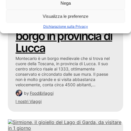
30 Maggio 2022
Nega
Alla scoperta di
Visualizza le preferenze
Montecarlo, l’antico
Dichiarazione sulla Privacy
borgo in provincia di
Lucca
Montecarlo è un borgo medievale che si trova nel
cuore della Toscana, in provincia di Lucca. Il suo
centro storico risale al 1333, ottimamente
conservato e circondato dalle sue mura. Il paese
non è molto grande e si visita abbastanza
velocemente, conta circa 4500 abitanti,…
by
Food&Viaggi
I nostri Viaggi