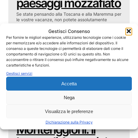
paesaggi mozzafiato
Se state pensando alla Toscana e alla Maremma per
le vostre vacanze, non potete assolutamente
smettere di leggere! Questo itinerario è disegnato
per chi vuole passare 3 giorni in Maremma,
Gestisci Consenso
splendida zona d’Italia, dove rilassarsi, ricaricarsi e
Per fornire le migliori esperienze, utilizziamo tecnologie come i cookie
mangiare bene! Noi abbiamo fatto questo giro
per memorizzare e/o accedere alle informazioni del dispositivo. Il
dopo…
consenso a queste tecnologie ci permetterà di elaborare dati come il
comportamento di navigazione o ID unici su questo sito. Non
by
Food&Viaggi
acconsentire o ritirare il consenso può influire negativamente su alcune
I nostri Viaggi
caratteristiche e funzioni.
Gestisci servizi
Accetta
Nega
21 Settembre 2021
Visualizza le preferenze
Cosa vedere a
Dichiarazione sulla Privacy
Monteriggioni: il