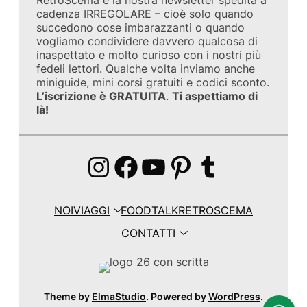
cadenza IRREGOLARE – cioè solo quando
succedono cose imbarazzanti o quando
vogliamo condividere davvero qualcosa di
inaspettato e molto curioso con i nostri più
fedeli lettori. Qualche volta inviamo anche
miniguide, mini corsi gratuiti e codici sconto.
L’iscrizione è GRATUITA
.
Ti aspettiamo di
là!
Instagram
Facebook
YouTube
Pinterest
Tumblr
NOI
VIAGGI
FOOD
TALK
RETROSCEMA
CONTATTI
Theme by
ElmaStudio
. Powered by
WordPress
.