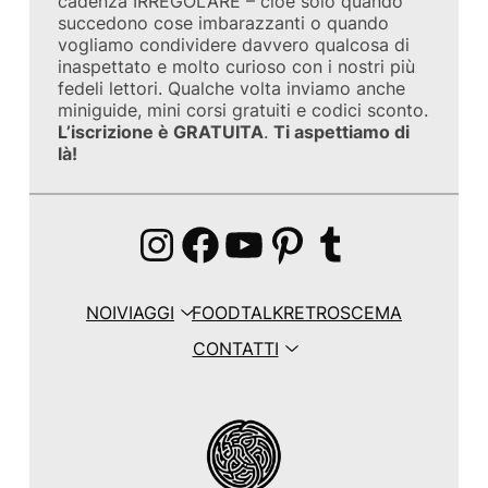
cadenza IRREGOLARE – cioè solo quando
succedono cose imbarazzanti o quando
vogliamo condividere davvero qualcosa di
inaspettato e molto curioso con i nostri più
fedeli lettori. Qualche volta inviamo anche
miniguide, mini corsi gratuiti e codici sconto.
L’iscrizione è GRATUITA
.
Ti aspettiamo di
là!
Instagram
Facebook
YouTube
Pinterest
Tumblr
NOI
VIAGGI
FOOD
TALK
RETROSCEMA
CONTATTI