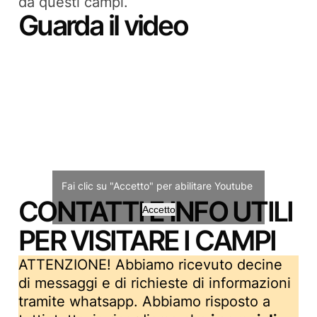
da questi campi.
Guarda il video
Fai clic su "Accetto" per abilitare Youtube
CONTATTI E INFO UTILI
Accetto
PER VISITARE I CAMPI
ATTENZIONE! Abbiamo ricevuto decine
di messaggi e di richieste di informazioni
tramite whatsapp. Abbiamo risposto a