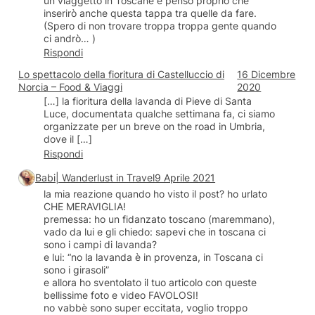
un viaggetto in Toscane e penso proprio che
inserirò anche questa tappa tra quelle da fare.
(Spero di non trovare troppa troppa gente quando
ci andrò… )
Rispondi
Lo spettacolo della fioritura di Castelluccio di
16 Dicembre
Norcia – Food & Viaggi
2020
[…] la fioritura della lavanda di Pieve di Santa
Luce, documentata qualche settimana fa, ci siamo
organizzate per un breve on the road in Umbria,
dove il […]
Rispondi
Babi| Wanderlust in Travel
9 Aprile 2021
la mia reazione quando ho visto il post? ho urlato
CHE MERAVIGLIA!
premessa: ho un fidanzato toscano (maremmano),
vado da lui e gli chiedo: sapevi che in toscana ci
sono i campi di lavanda?
e lui: “no la lavanda è in provenza, in Toscana ci
sono i girasoli”
e allora ho sventolato il tuo articolo con queste
bellissime foto e video FAVOLOSI!
no vabbè sono super eccitata, voglio troppo