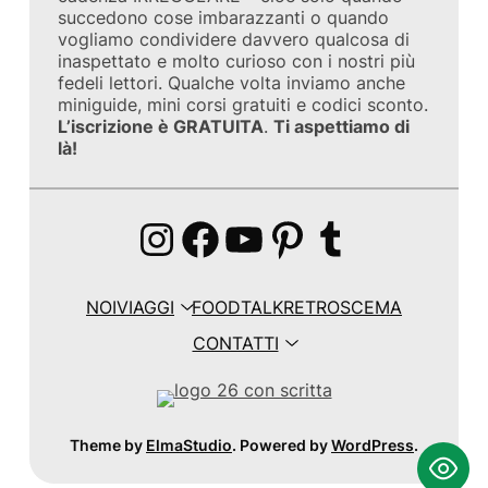
succedono cose imbarazzanti o quando
vogliamo condividere davvero qualcosa di
inaspettato e molto curioso con i nostri più
fedeli lettori. Qualche volta inviamo anche
miniguide, mini corsi gratuiti e codici sconto.
L’iscrizione è GRATUITA
.
Ti aspettiamo di
là!
Instagram
Facebook
YouTube
Pinterest
Tumblr
NOI
VIAGGI
FOOD
TALK
RETROSCEMA
CONTATTI
Theme by
ElmaStudio
. Powered by
WordPress
.