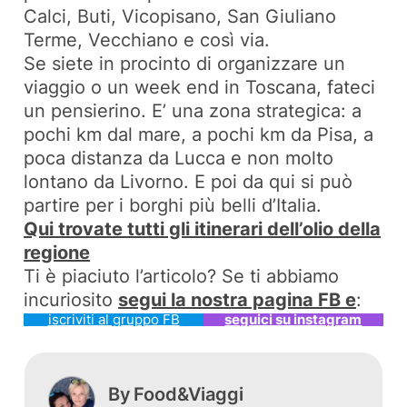
Calci, Buti, Vicopisano, San Giuliano
Terme, Vecchiano e così via.
Se siete in procinto di organizzare un
viaggio o un week end in Toscana, fateci
un pensierino. E’ una zona strategica: a
pochi km dal mare, a pochi km da Pisa, a
poca distanza da Lucca e non molto
lontano da Livorno. E poi da qui si può
partire per i borghi più belli d’Italia.
Qui trovate tutti gli itinerari dell’olio della
regione
Ti è piaciuto l’articolo? Se ti abbiamo
incuriosito
segui la nostra pagina FB e
:
iscriviti al gruppo FB
seguici su instagram
By
Food&Viaggi