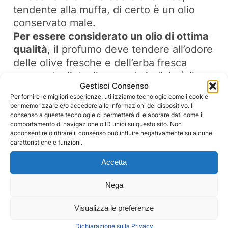
tendente alla muffa, di certo è un olio
conservato male.
Per essere considerato un olio di ottima
qualità
, il profumo deve tendere all’odore
delle olive fresche e dell’erba fresca
appena tagliata. Il secondo indizio è il
Gestisci Consenso
colore. L’olio EVO buono ha un colore
Per fornire le migliori esperienze, utilizziamo tecnologie come i cookie
verde dorato o verde smeraldo e il suo
per memorizzare e/o accedere alle informazioni del dispositivo. Il
sapore deve essere fruttato, un po’
consenso a queste tecnologie ci permetterà di elaborare dati come il
comportamento di navigazione o ID unici su questo sito. Non
pepato e rimandare al sapore dell’erba.
acconsentire o ritirare il consenso può influire negativamente su alcune
Un mix di questi sapori fanno dell’olio evo
caratteristiche e funzioni.
un olio di alta qualità.
Accetta
Dove fare la
degustazione di olio
Nega
extravergine in Toscana
Visualizza le preferenze
Dichiarazione sulla Privacy