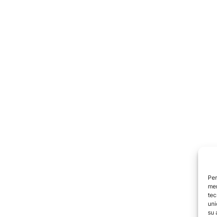
Per
mem
tec
uni
su 