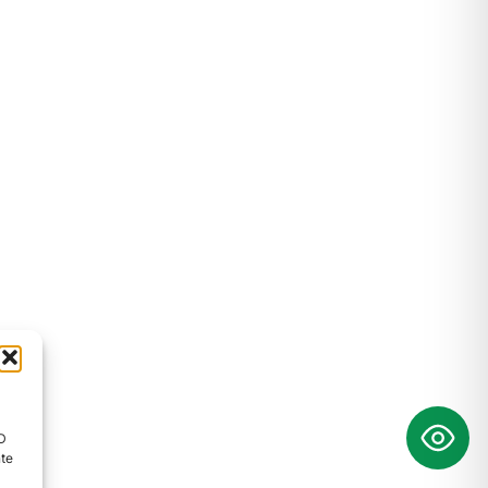
ID
nte