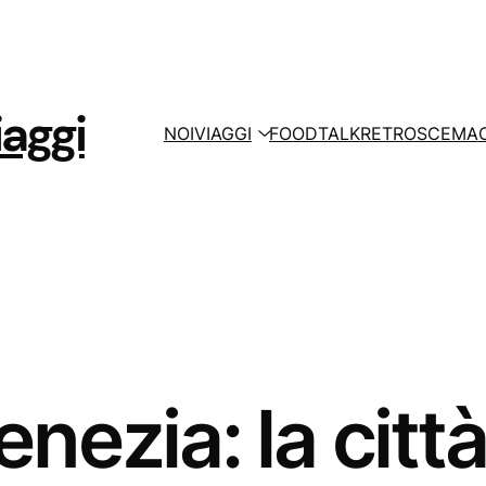
aggi
NOI
VIAGGI
FOOD
TALK
RETROSCEMA
nezia: la citt