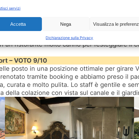
tisci servizi
Accetta
Nega
Visualizza le preferen
Fai clic su "Accetto" per abilitare Youtube
 due passi dalla stazione e dopo aver depositato
Accetto
Dichiarazione sulla Privacy
n un ristorante molto carino per festeggiare il
ort – VOTO 9/10
elle posto in una posizione ottimale per girare V
prenotato tramite booking e abbiamo preso il pa
a, curata e molto pulita. Lo staff è gentile e se
 della colazione con vista sul canale e il giard