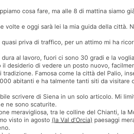
piamo cosa fare, ma alle 8 di mattina siamo già
se volte e oggi sarà lei la mia guida della città
uasi priva di traffico, per un attimo mi ha ricor
ura al lavoro, fuori ci sono 30 gradi e la vogli
ho il desiderio di vedere un posto nuovo, facilm
 di tradizione. Famosa come la città del Palio, i
000 abitanti e ha talmente tanti siti da visitar
e scrivere di Siena in un solo articolo. Mi limi
he ne sono scaturite.
one meravigliosa, tra le colline del Chianti, la 
mo visto in agosto
(la Val d’Orcia)
paesaggi merav
meno.