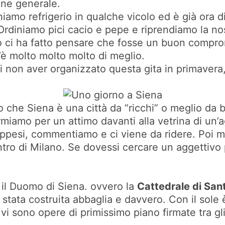
one generale.
chiamo refrigerio in qualche vicolo ed è già ora
 Ordiniamo pici cacio e pepe e riprendiamo la nos
to ci ha fatto pensare che fosse un buon compr
’è molto molto molto di meglio.
 non aver organizzato questa gita in primavera,
o che Siena è una città da “ricchi” o meglio da
fermiamo per un attimo davanti alla vetrina di un
 appesi, commentiamo e ci viene da ridere. Poi m
entro di Milano. Se dovessi cercare un aggettivo 
r il Duomo di Siena. ovvero la
Cattedrale di San
tata costruita abbaglia e davvero. Con il sole è d
 vi sono opere di primissimo piano firmate tra gli