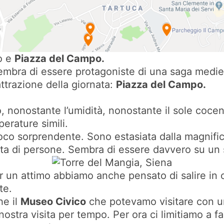
no e
Piazza del Campo.
embra di essere protagoniste di una saga medieva
attrazione della giornata:
Piazza del Campo.
ldo, nonostante l’umidità, nonostante il sole co
perature simili.
poco sorprendente. Sono estasiata dalla magnifi
ita di persone. Sembra di essere davvero su un s
per un attimo abbiamo anche pensato di salire i
te.
he il
Museo Civico
che potevamo visitare con un
ra visita per tempo. Per ora ci limitiamo a fare 