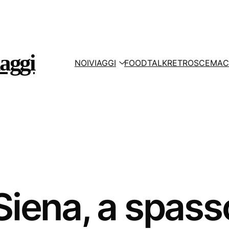
aggi
NOI
VIAGGI
FOOD
TALK
RETROSCEMA
C
Siena, a spasso