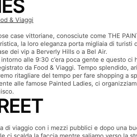
IES
famose case vittoriane, conosciute come THE PAI
istica, la loro eleganza porta migliaia di turist
e dei vip a Berverly Hills o a Bel Air.
intorno alle 9:30 c’era poca gente e questo ci ha 
 registrato da Food & Viaggi. Tempo splendido, a
emo ritagliare del tempo per fare shopping a sp
cente alle famose Painted Ladies, ci organizzia
isco.
REET
a di viaggio con i mezzi pubblici e dopo una buo
le ci scalda la faccia mentre saliamo verso la s