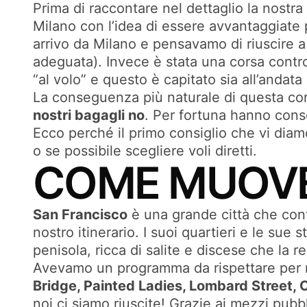
Prima di raccontare nel dettaglio la nost
Milano con l’idea di essere avvantaggiate 
arrivo da Milano e pensavamo di riuscire 
adeguata). Invece è stata una corsa contr
“al volo” e questo è capitato sia all’andata 
La conseguenza più naturale di questa cors
nostri bagagli no
. Per fortuna hanno conse
Ecco perché il primo consiglio che vi diam
o se possibile scegliere voli diretti.
COME MUOVE
San Francisco
è una grande città che conta
nostro itinerario. I suoi quartieri e le sue 
penisola, ricca di salite e discese che la 
Avevamo un programma da rispettare per rius
Bridge, Painted Ladies, Lombard Street, C
noi ci siamo riuscite! Grazie ai mezzi pubbli