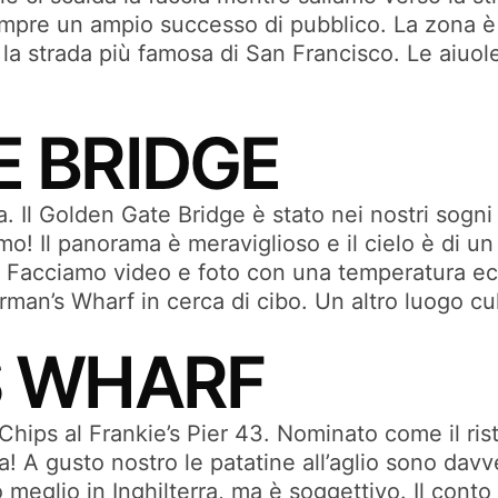
mpre un ampio successo di pubblico. La zona è o
i la strada più famosa di San Francisco. Le aiuol
 BRIDGE
sa. Il Golden Gate Bridge è stato nei nostri sog
mo! Il panorama è meraviglioso e il cielo è di un 
! Facciamo video e foto con una temperatura ec
erman’s Wharf in cerca di cibo. Un altro luogo cult
S WHARF
ips al Frankie’s Pier 43. Nominato come il risto
A gusto nostro le patatine all’aglio sono davve
eglio in Inghilterra, ma è soggettivo. Il conto