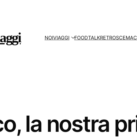
aggi
NOI
VIAGGI
FOOD
TALK
RETROSCEMA
C
o, la nostra p