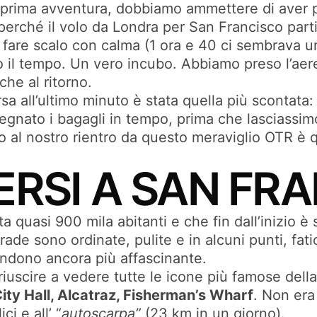
ra prima avventura, dobbiamo ammettere di aver 
perché il volo da Londra per San Francisco parti
a fare scalo con calma (1 ora e 40 ci sembrava 
o il tempo. Un vero incubo. Abbiamo preso l’aer
che al ritorno.
a all’ultimo minuto è stata quella più scontata
gnato i bagagli in tempo, prima che lasciassimo 
o al nostro rientro da questo meraviglio OTR è 
RSI A SAN FR
 quasi 900 mila abitanti e che fin dall’inizio è 
strade sono ordinate, pulite e in alcuni punti, fa
rendono ancora più affascinante.
cire a vedere tutte le icone più famose della ci
ity Hall, Alcatraz, Fisherman’s Wharf
. Non era
ci e all’ “
autoscarpa”
(23 km in un giorno).