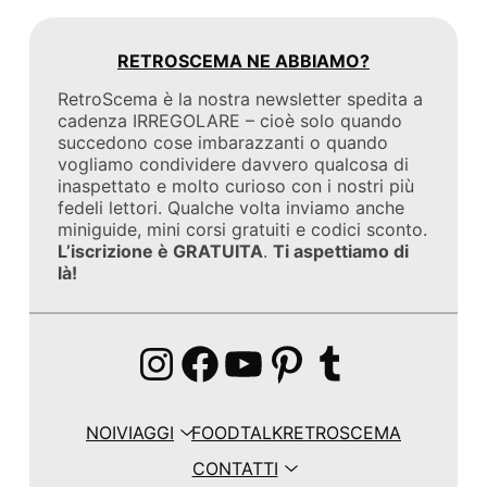
RETROSCEMA NE ABBIAMO?
RetroScema è la nostra newsletter spedita a
cadenza IRREGOLARE – cioè solo quando
succedono cose imbarazzanti o quando
vogliamo condividere davvero qualcosa di
inaspettato e molto curioso con i nostri più
fedeli lettori. Qualche volta inviamo anche
miniguide, mini corsi gratuiti e codici sconto.
L’iscrizione è GRATUITA
.
Ti aspettiamo di
là!
Instagram
Facebook
YouTube
Pinterest
Tumblr
NOI
VIAGGI
FOOD
TALK
RETROSCEMA
CONTATTI