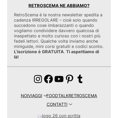
RETROSCEMA NE ABBIAMO?
RetroScema è la nostra newsletter spedita a
cadenza IRREGOLARE – cioè solo quando
succedono cose imbarazzanti o quando
vogliamo condividere davvero qualcosa di
inaspettato e molto curioso con i nostri più
fedeli lettori. Qualche volta inviamo anche
miniguide, mini corsi gratuiti e codici sconto.
L’iscrizione è GRATUITA
.
Ti aspettiamo di
là!
Instagram
Facebook
YouTube
Pinterest
Tumblr
NOI
VIAGGI
FOOD
TALK
RETROSCEMA
CONTATTI