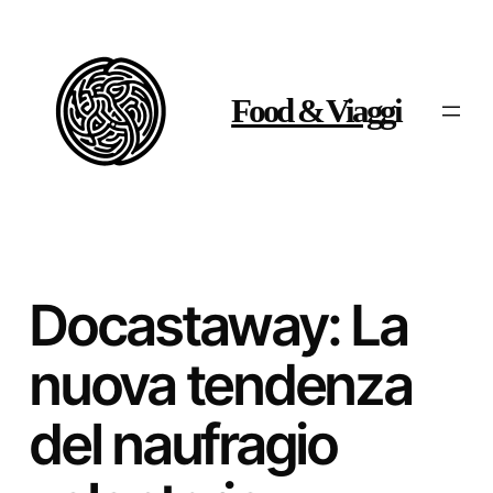
Vai
al
contenuto
Food & Viaggi
Docastaway: La
nuova tendenza
del naufragio