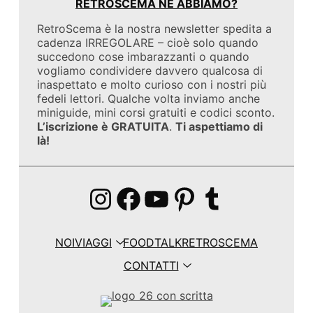
RETROSCEMA NE ABBIAMO?
RetroScema è la nostra newsletter spedita a
cadenza IRREGOLARE – cioè solo quando
succedono cose imbarazzanti o quando
vogliamo condividere davvero qualcosa di
inaspettato e molto curioso con i nostri più
fedeli lettori. Qualche volta inviamo anche
miniguide, mini corsi gratuiti e codici sconto.
L’iscrizione è GRATUITA
.
Ti aspettiamo di
là!
Instagram
Facebook
YouTube
Pinterest
Tumblr
NOI
VIAGGI
FOOD
TALK
RETROSCEMA
CONTATTI