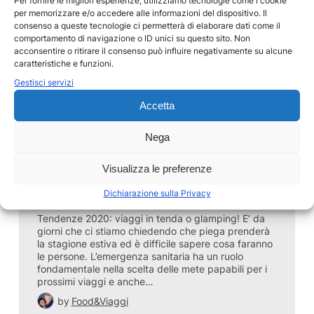
Per fornire le migliori esperienze, utilizziamo tecnologie come i cookie
per memorizzare e/o accedere alle informazioni del dispositivo. Il
consenso a queste tecnologie ci permetterà di elaborare dati come il
comportamento di navigazione o ID unici su questo sito. Non
acconsentire o ritirare il consenso può influire negativamente su alcune
caratteristiche e funzioni.
Gestisci servizi
12 Maggio 2020
Tendenze 2020:
Accetta
tenda, glamping e
Nega
distanziamento
Visualizza le preferenze
sociale
Dichiarazione sulla Privacy
Tendenze 2020: viaggi in tenda o glamping! E’ da
giorni che ci stiamo chiedendo che piega prenderà
la stagione estiva ed è difficile sapere cosa faranno
le persone. L’emergenza sanitaria ha un ruolo
fondamentale nella scelta delle mete papabili per i
prossimi viaggi e anche…
by
Food&Viaggi