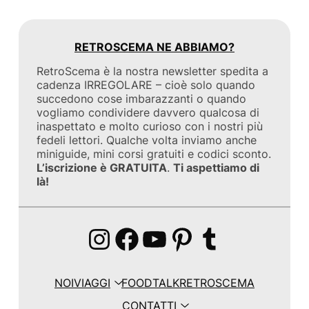
RETROSCEMA NE ABBIAMO?
RetroScema è la nostra newsletter spedita a
cadenza IRREGOLARE – cioè solo quando
succedono cose imbarazzanti o quando
vogliamo condividere davvero qualcosa di
inaspettato e molto curioso con i nostri più
fedeli lettori. Qualche volta inviamo anche
miniguide, mini corsi gratuiti e codici sconto.
L’iscrizione è GRATUITA
.
Ti aspettiamo di
là!
Instagram
Facebook
YouTube
Pinterest
Tumblr
NOI
VIAGGI
FOOD
TALK
RETROSCEMA
CONTATTI