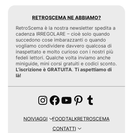
RETROSCEMA NE ABBIAMO?
RetroScema è la nostra newsletter spedita a
cadenza IRREGOLARE – cioè solo quando
succedono cose imbarazzanti o quando
vogliamo condividere davvero qualcosa di
inaspettato e molto curioso con i nostri più
fedeli lettori. Qualche volta inviamo anche
miniguide, mini corsi gratuiti e codici sconto.
L’iscrizione è GRATUITA
.
Ti aspettiamo di
là!
Instagram
Facebook
YouTube
Pinterest
Tumblr
NOI
VIAGGI
FOOD
TALK
RETROSCEMA
CONTATTI