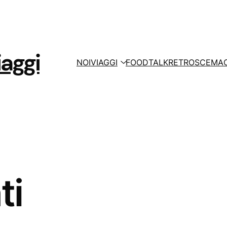
aggi
NOI
VIAGGI
FOOD
TALK
RETROSCEMA
ti