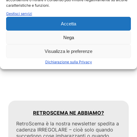
articolo dove cercavamo di indagare in mondo
caratteristiche e funzioni.
attuale senza social e a distanza diversi mesi siamo
Gestisci servizi
quasi portate a credere che sarebbe stato meglio
non averli.…
Accetta
by
Food&Viaggi
TALK
Nega
Visualizza le preferenze
Dichiarazione sulla Privacy
RETROSCEMA NE ABBIAMO?
RetroScema è la nostra newsletter spedita a
cadenza IRREGOLARE – cioè solo quando
succedono cose imbarazzanti o quando