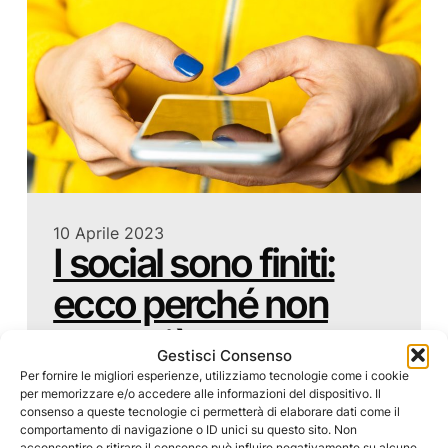
10 Aprile 2023
I social sono finiti:
ecco perché non
sono più un valore
Gestisci Consenso
aggiunto
Per fornire le migliori esperienze, utilizziamo tecnologie come i cookie
per memorizzare e/o accedere alle informazioni del dispositivo. Il
consenso a queste tecnologie ci permetterà di elaborare dati come il
I social sono finiti. E’ da un po’ di tempo che ci
comportamento di navigazione o ID unici su questo sito. Non
stiamo pensando. In passato avevamo scritto un
acconsentire o ritirare il consenso può influire negativamente su alcune