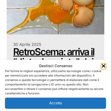
30 Aprile 2025
RetroScema: arriva il
“dietro le quinte” dei
Gestisci Consenso
nostri viaggi
Per fornire le migliori esperienze, utilizziamo tecnologie come i cookie
per memorizzare e/o accedere alle informazioni del dispositivo. Il
consenso a queste tecnologie ci permetterà di elaborare dati come il
Ci sono storie che non finiscono mai online.
comportamento di navigazione o ID unici su questo sito. Non
Succedono tra un treno perso e un motel
acconsentire o ritirare il consenso può influire negativamente su alcune
improbabile, tra risate e disastri. Quelle storie ve le
caratteristiche e funzioni.
raccontiamo in RETROSCEMA. Retroscema è una
mail irregolare – arriva quando capita – ed è colma
Accetta
di racconti di viaggio…
by
Food&Viaggi