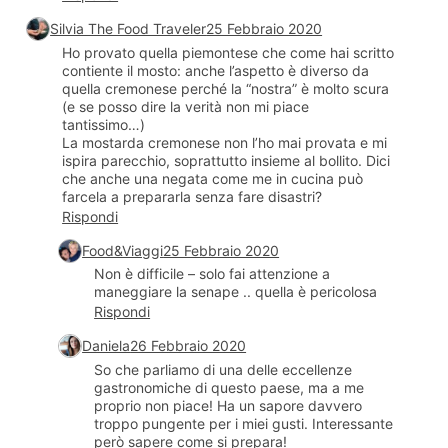
Silvia The Food Traveler
25 Febbraio 2020
Ho provato quella piemontese che come hai scritto
contiente il mosto: anche l’aspetto è diverso da
quella cremonese perché la “nostra” è molto scura
(e se posso dire la verità non mi piace
tantissimo…)
La mostarda cremonese non l’ho mai provata e mi
ispira parecchio, soprattutto insieme al bollito. Dici
che anche una negata come me in cucina può
farcela a prepararla senza fare disastri?
Rispondi
Food&Viaggi
25 Febbraio 2020
Non è difficile – solo fai attenzione a
maneggiare la senape .. quella è pericolosa
Rispondi
Daniela
26 Febbraio 2020
So che parliamo di una delle eccellenze
gastronomiche di questo paese, ma a me
proprio non piace! Ha un sapore davvero
troppo pungente per i miei gusti. Interessante
però sapere come si prepara!