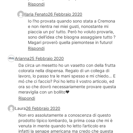
Rispondi
Ilaria Fenato
26 Febbraio 2020
Io l’ho provata quando sono stata a Cremona
e non rientra nei miei gusti, nonostante mi
piaccia un po’ tutto. Però ho voluto provarla,
sono dell’idea che bisogna assaggiare tutto ?
Magari proverò quella piemontese in futuro!
Rispondi
Arianna
25 Febbraio 2020
Da circa un mesetto ho un vasetto con della frutta
colorata nella dispensa. Regalo di un collega di
lavoro, lo passo tra le mani spesso e mi chiedo… E
mó che ci faccio? Poi ho letto il vostro articolo, ed
ora so che dovrò necessariamente provare questa
meraviglia con un bollito❤️
Rispondi
Laura
26 Febbraio 2020
Non ero assolutamente a conoscenza di questo
prodotto tipico lombardo, la prima cosa che mi è
venuta in mente quando ho letto l’articolo era
infatti la senape americana ma credo che questa