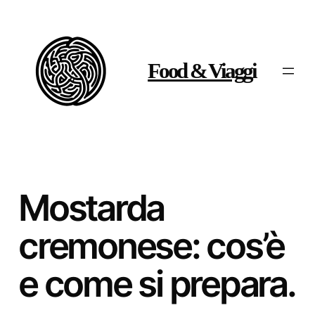
Vai
al
contenuto
Food & Viaggi
Mostarda
cremonese: cos’è
e come si prepara.